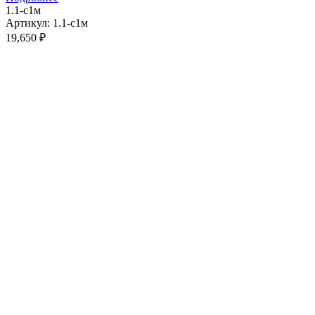
1.1-с1м
Артикул: 1.1-с1м
19,650
₽