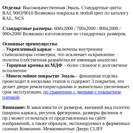
Отделка
: Высококачественная Эмаль. Стандартные цвета:
RAL 9003/9010
Возможна покраска в любой цвет по каталогу
RAL, NCS
Стандартные размеры
: 600х2000 / 700х2000 / 800х2000 /
900х2000
Возможно изготовление не стандартных размеров.
Основные преимущества
:
–
Укрепленный каркас
– включены внутренние
стабилизаторы геометрии, что исключает искривление
полотна (собственная разработка не имеющая аналогов)
–
Торцевая кромка из МДФ
– более сложное и долговечное
исполнение
–
Многослойное покрытие Эмаль
– финишная отделка
происходит в несколько этапов и содержит 3 покрытия, что
делает двери ремонтопригодными и значительно увеличивает
срок эксплуатации,
по сравнению с дверьми с покрытием
пленкой
.
Внимание:
В зависимости от размеров, внешний вид полотен
(ширина каркаса, рисунок фрезеровки, размеры филенок и
пр.) может отличаться от представленных на сайте
изображений, а также образцов, экспонируемых в фирменных
салонах Компании. Межкомнатные Двери CLIFF