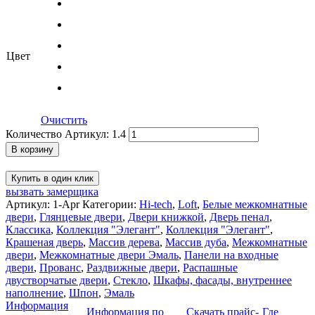
Цвет
Очистить
Количество Артикул: 1.4
В корзину
Купить в один клик
вызвать замерщика
Артикул:
1-Apr
Категории:
Hi-tech
,
Loft
,
Белые межкомнатные
двери
,
Глянцевые двери
,
Двери книжкой
,
Дверь пенал
,
Классика
,
Коллекция "Элегант"
,
Коллекция "Элегант"
,
Крашеная дверь
,
Массив дерева
,
Массив дуба
,
Межкомнатные
двери
,
Межкомнатные двери Эмаль
,
Панели на входные
двери
,
Прованс
,
Раздвижные двери
,
Распашные
двустворчатые двери
,
Стекло
,
Шкафы, фасады, внутреннее
наполнение
,
Шпон
,
Эмаль
Информация
Информация по
Скачать прайс-
Где