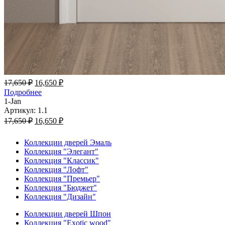
17,650
₽
16,650
₽
Подробнее
1-Jan
Артикул: 1.1
17,650
₽
16,650
₽
Коллекции дверей Эмаль
Коллекция "Элегант"
Коллекция "Классик"
Коллекция "Лофт"
Коллекция "Премьер"
Коллекция "Бюджет"
Коллекция "Дизайн"
Коллекции дверей Шпон
Коллекция "Exotic wood"