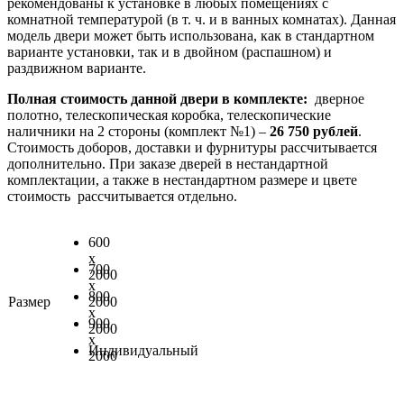
рекомендованы к установке в любых помещениях с
комнатной температурой (в т. ч. и в ванных комнатах). Данная
модель двери может быть использована, как в стандартном
варианте установки, так и в двойном (распашном) и
раздвижном варианте.
Полная стоимость данной двери в комплекте:
дверное
полотно, телескопическая коробка, телескопические
наличники на 2 стороны (комплект №1) –
26 750 рублей
.
Стоимость доборов, доставки и фурнитуры рассчитывается
дополнительно. При заказе дверей в нестандартной
комплектации, а также в нестандартном размере и цвете
стоимость рассчитывается отдельно.
600
x
700
2000
x
800
Размер
2000
x
900
2000
x
Индивидуальный
2000