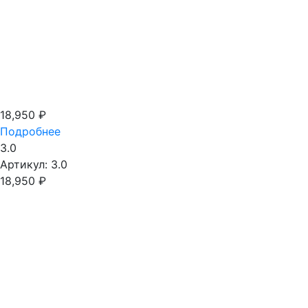
700 x 2000
(22)
800 x 2000
(22)
900 x 2000
(22)
Индивидуальный
(22)
18,950
₽
Подробнее
Показать выбранное
3.0
Артикул: 3.0
18,950
₽