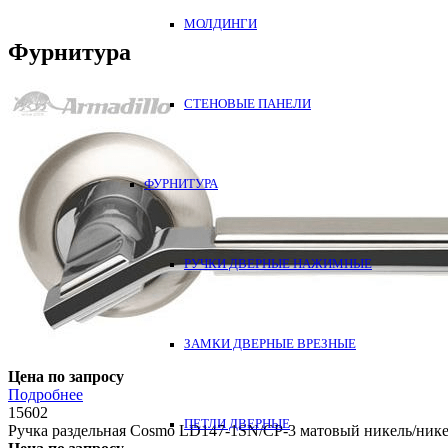
МОЛДИНГИ
Фурнитура
СТЕНОВЫЕ ПАНЕЛИ
ФУРНИТУРА
РУЧКИ ДВЕРНЫЕ НАЖИМНЫЕ
ЗАМКИ ДВЕРНЫЕ ВРЕЗНЫЕ
Цена по запросу
Подробнее
15602
ПЕТЛИ ДВЕРНЫЕ
Ручка раздельная Cosmo LD147-1SN/CP-3 матовый никель/ник