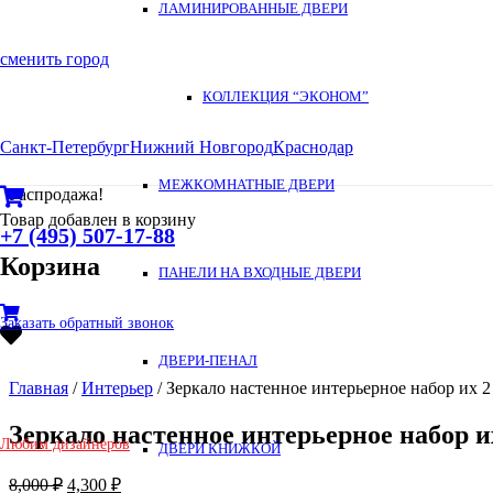
ЛАМИНИРОВАННЫЕ ДВЕРИ
сменить город
КОЛЛЕКЦИЯ “ЭКОНОМ”
Санкт-Петербург
Нижний Новгород
Краснодар
МЕЖКОМНАТНЫЕ ДВЕРИ
Распродажа!
Товар
добавлен в корзину
+7 (495) 507-17-88
Корзина
ПАНЕЛИ НА ВХОДНЫЕ ДВЕРИ
Заказать обратный звонок
ДВЕРИ-ПЕНАЛ
Главная
/
Интерьер
/ Зеркало настенное интерьерное набор их 
Зеркало настенное интерьерное набор и
Любим дизайнеров
ДВЕРИ КНИЖКОЙ
8,000
₽
4,300
₽