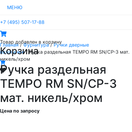
МЕНЮ
+7 (495) 507-17-88
Товар
добавлен в корзину
Главная
/
Фурнитура
/
Ручки дверные
Корзина
нажимные
/ Ручка раздельная TEMPO RM SN/CP-3 мат.
никель/хром
Ручка раздельная
TEMPO RM SN/CP-3
мат. никель/хром
Цена по запросу