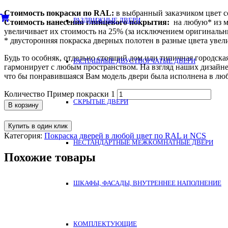
Стоимость покраски по RAL:
в выбранный заказчиком цвет со
РАЗДВИЖНЫЕ ДВЕРИ
Стоимость нанесения глянцевого покрытия:
на любую* из м
увеличивает их стоимость на 25% (за исключением оригиналь
* двусторонняя покраска дверных полотен в разные цвета увел
Будь то особняк, отдельно стоящий дом или типичная городск
РАСПАШНЫЕ ДВУСТВОРЧАТЫЕ ДВЕРИ
гармонирует с любым пространством. На взгляд наших дизайне
что бы понравившаяся Вам модель двери была исполнена в люб
Количество Пример покраски 1
СКРЫТЫЕ ДВЕРИ
В корзину
Купить в один клик
Категория:
Покраска дверей в любой цвет по RAL и NCS
НЕСТАНДАРТНЫЕ МЕЖКОМНАТНЫЕ ДВЕРИ
Похожие товары
ШКАФЫ, ФАСАДЫ, ВНУТРЕННЕЕ НАПОЛНЕНИЕ
КОМПЛЕКТУЮЩИЕ