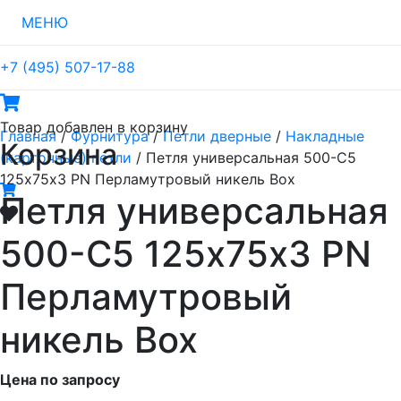
МЕНЮ
+7 (495) 507-17-88
Товар
добавлен в корзину
Главная
/
Фурнитура
/
Петли дверные
/
Накладные
Корзина
(карточные) петли
/ Петля универсальная 500-C5
125х75х3 PN Перламутровый никель Box
Петля универсальная
500-C5 125х75х3 PN
Перламутровый
никель Box
Цена по запросу