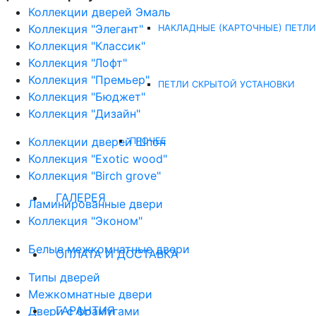
Коллекции дверей Эмаль
Коллекция "Элегант"
НАКЛАДНЫЕ (КАРТОЧНЫЕ) ПЕТЛИ
Коллекция "Классик"
Коллекция "Лофт"
Коллекция "Премьер"
ПЕТЛИ СКРЫТОЙ УСТАНОВКИ
Коллекция "Бюджет"
Коллекция "Дизайн"
Коллекции дверей Шпон
ПРОЧЕЕ
Коллекция "Exotic wood"
Коллекция "Birch grove"
ГАЛЕРЕЯ
Ламинированные двери
Коллекция "Эконом"
Белые межкомнатные двери
ОПЛАТА И ДОСТАВКА
Типы дверей
Межкомнатные двери
ГАРАНТИЯ
Двери с фрамугами