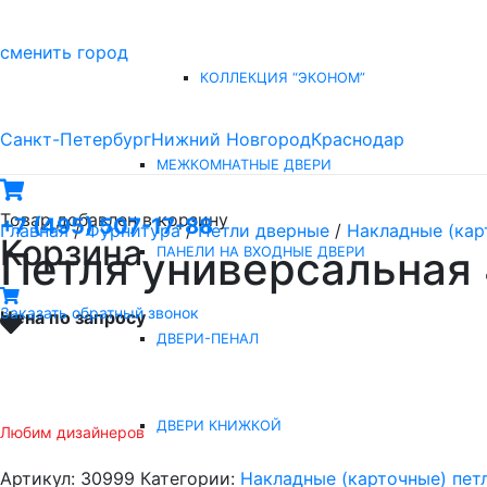
сменить город
КОЛЛЕКЦИЯ “ЭКОНОМ”
Санкт-Петербург
Нижний Новгород
Краснодар
МЕЖКОМНАТНЫЕ ДВЕРИ
Товар
добавлен в корзину
+7 (495) 507-17-88
Главная
/
Фурнитура
/
Петли дверные
/
Накладные (кар
Корзина
Петля универсальная
ПАНЕЛИ НА ВХОДНЫЕ ДВЕРИ
Заказать обратный звонок
Цена по запросу
ДВЕРИ-ПЕНАЛ
ДВЕРИ КНИЖКОЙ
Любим дизайнеров
Артикул:
30999
Категории:
Накладные (карточные) пет