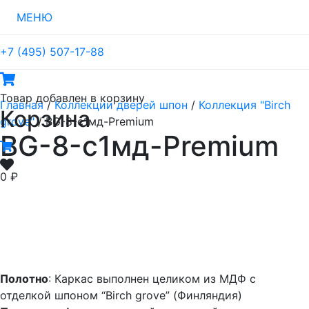
МЕНЮ
+7 (495) 507-17-88
Товар
добавлен в корзину
Главная
/
Коллекции дверей шпон
/
Коллекция "Birch
Корзина
grove"
/ BG-8-с1мд-Premium
BG-8-с1мд-Premium
0
₽
Полотно
: Каркас выполнен целиком из МДФ с
отделкой шпоном “Birch grove” (Финляндия)