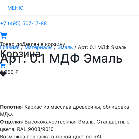
МЕНЮ
+7 (495) 507-17-88
Товар
добавлен в корзину
Главная
/
Материалы
/
Эмаль
/ Арт: 0.1 МДФ Эмаль
Корзина
Арт: 0.1 МДФ Эмаль
8,950
₽
Полотно
: Каркас из массива древесины, облицовка
МДФ.
Отделка
: Высококачественная Эмаль. Стандартные
цвета: RAL 9003/9010
Возможна покраска в любой цвет по RAL